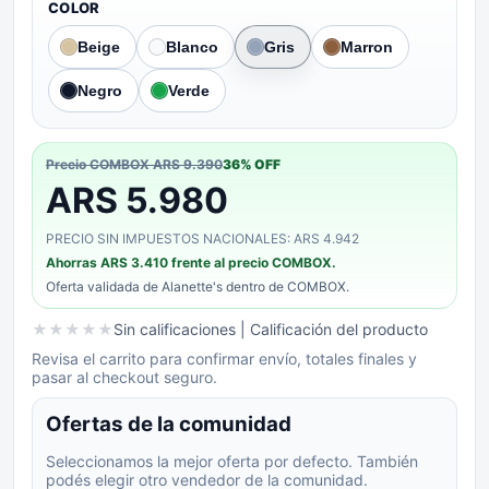
COLOR
Beige
Blanco
Gris
Marron
Negro
Verde
Precio COMBOX
ARS 9.390
36
% OFF
ARS 5.980
PRECIO SIN IMPUESTOS NACIONALES: ARS 4.942
Ahorras
ARS 3.410
frente al precio COMBOX.
Oferta validada de
Alanette's
dentro de COMBOX.
★
★
★
★
★
Sin calificaciones
| Calificación del producto
Revisa el carrito para confirmar envío, totales finales y
pasar al checkout seguro.
Ofertas de la comunidad
Seleccionamos la mejor oferta por defecto. También
podés elegir otro vendedor de la comunidad.