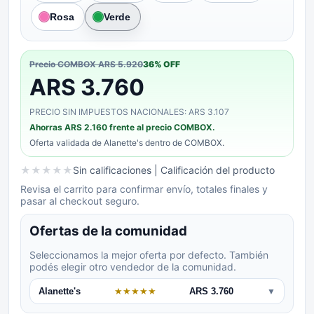
Rosa
Verde
Precio COMBOX
ARS 5.920
36
% OFF
ARS 3.760
PRECIO SIN IMPUESTOS NACIONALES: ARS 3.107
Ahorras
ARS 2.160
frente al precio COMBOX.
Oferta validada de
Alanette's
dentro de COMBOX.
★
★
★
★
★
Sin calificaciones
| Calificación del producto
Revisa el carrito para confirmar envío, totales finales y
pasar al checkout seguro.
Ofertas de la comunidad
Seleccionamos la mejor oferta por defecto. También
podés elegir otro vendedor de la comunidad.
Alanette's
★
★
★
★
★
ARS 3.760
▼