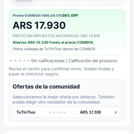
Precio COMBOX
ARS 28.170
36
% OFF
ARS 17.930
PRECIO SIN IMPUESTOS NACIONALES: ARS 14.818
Ahorras
ARS 10.240
frente al precio COMBOX.
Oferta validada de
ToThiThor
dentro de COMBOX.
★
★
★
★
★
Sin calificaciones
| Calificación del producto
Revisa el carrito para confirmar envío, totales finales y
pasar al checkout seguro.
Ofertas de la comunidad
Seleccionamos la mejor oferta por defecto. También
podés elegir otro vendedor de la comunidad.
ToThiThor
★
★
★
★
★
ARS 17.930
▼