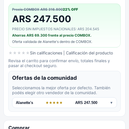
Precio COMBOX
ARS 316.800
22
% OFF
ARS 247.500
PRECIO SIN IMPUESTOS NACIONALES: ARS 204.545
Ahorras
ARS 69.300
frente al precio COMBOX.
Oferta validada de
Alanette's
dentro de COMBOX.
★
★
★
★
★
Sin calificaciones
| Calificación del producto
Revisa el carrito para confirmar envío, totales finales y
pasar al checkout seguro.
Ofertas de la comunidad
Seleccionamos la mejor oferta por defecto. También
podés elegir otro vendedor de la comunidad.
Alanette's
★
★
★
★
★
ARS 247.500
▼
Comprar