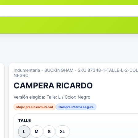
Indumentaria
- BUCKINGHAM
- SKU 87348-1-TALLE-L-2-CO
NEGRO
CAMPERA RICARDO
Versión elegida:
Talle: L / Color: Negro
Mejor precio comunidad
Compra interna segura
TALLE
L
M
S
XL