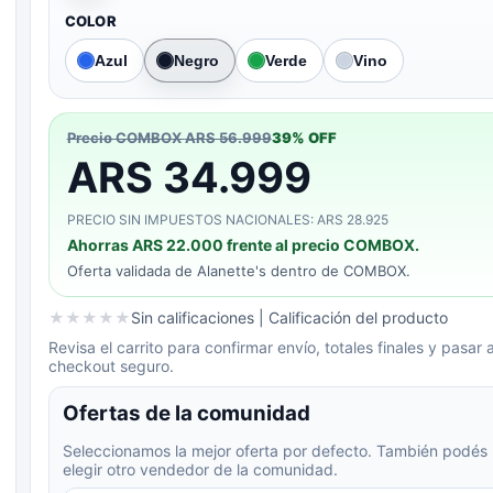
COLOR
Azul
Negro
Verde
Vino
Precio COMBOX
ARS 56.999
39
% OFF
ARS 34.999
PRECIO SIN IMPUESTOS NACIONALES: ARS 28.925
Ahorras
ARS 22.000
frente al precio COMBOX.
Oferta validada de
Alanette's
dentro de COMBOX.
★
★
★
★
★
Sin calificaciones
| Calificación del producto
Revisa el carrito para confirmar envío, totales finales y pasar a
checkout seguro.
Ofertas de la comunidad
Seleccionamos la mejor oferta por defecto. También podés
elegir otro vendedor de la comunidad.