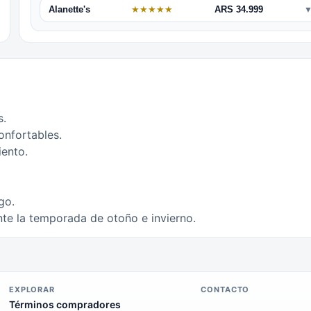
Alanette's
★
★
★
★
★
ARS 34.999
s.
onfortables.
iento.
go.
te la temporada de otoño e invierno.
EXPLORAR
CONTACTO
Términos compradores