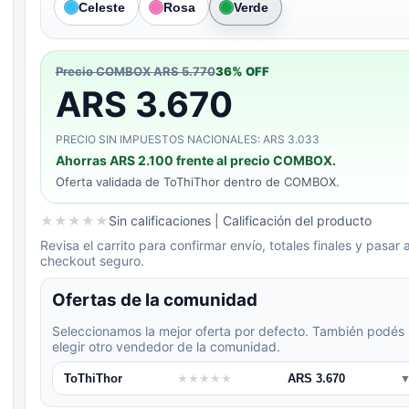
Celeste
Rosa
Verde
Precio COMBOX
ARS 5.770
36
% OFF
ARS 3.670
PRECIO SIN IMPUESTOS NACIONALES: ARS 3.033
Ahorras
ARS 2.100
frente al precio COMBOX.
Oferta validada de
ToThiThor
dentro de COMBOX.
★
★
★
★
★
Sin calificaciones
| Calificación del producto
Revisa el carrito para confirmar envío, totales finales y pasar a
checkout seguro.
Ofertas de la comunidad
Seleccionamos la mejor oferta por defecto. También podés
elegir otro vendedor de la comunidad.
ToThiThor
★
★
★
★
★
ARS 3.670