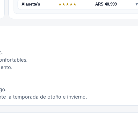
Alanette's
★
★
★
★
★
ARS 40.999
s.
onfortables.
iento.
go.
te la temporada de otoño e invierno.