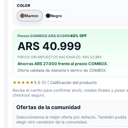
COLOR
Marron
Negro
Precio COMBOX
ARS 67.999
40
% OFF
ARS 40.999
PRECIO SIN IMPUESTOS NACIONALES: ARS 33.883
Ahorras
ARS 27.000
frente al precio COMBOX.
Oferta validada de
Alanette's
dentro de COMBOX.
★
★
★
★
★
5.0 (1)
| Calificación del producto
Revisa el carrito para confirmar envío, totales finales y pasar a
checkout seguro.
Ofertas de la comunidad
Seleccionamos la mejor oferta por defecto. También podés
elegir otro vendedor de la comunidad.