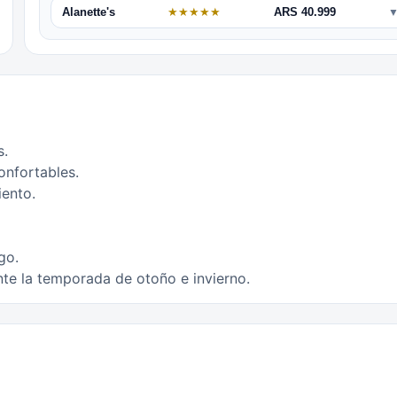
Alanette's
★
★
★
★
★
ARS 40.999
s.
onfortables.
iento.
go.
te la temporada de otoño e invierno.