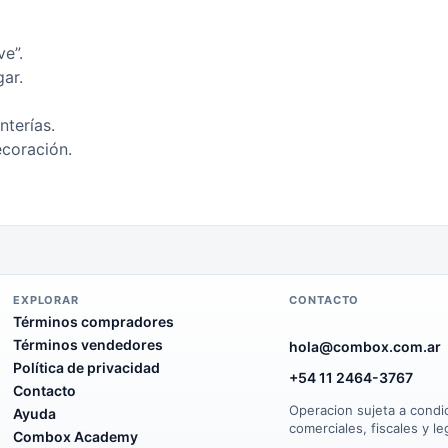
e”.
gar.
nterías.
ecoración.
EXPLORAR
CONTACTO
Términos compradores
Términos vendedores
hola@combox.com.ar
Política de privacidad
+54 11 2464-3767
Contacto
Operacion sujeta a condi
Ayuda
comerciales, fiscales y le
Combox Academy