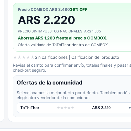
Precio COMBOX
ARS 3.480
36
% OFF
ARS 2.220
PRECIO SIN IMPUESTOS NACIONALES: ARS 1.835
Ahorras
ARS 1.260
frente al precio COMBOX.
Oferta validada de
ToThiThor
dentro de COMBOX.
★
★
★
★
★
Sin calificaciones
| Calificación del producto
Revisa el carrito para confirmar envío, totales finales y pasar a
checkout seguro.
Ofertas de la comunidad
Seleccionamos la mejor oferta por defecto. También podés
elegir otro vendedor de la comunidad.
ToThiThor
★
★
★
★
★
ARS 2.220