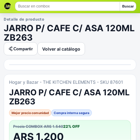
Buscar
Detalle de producto
JARRO P/ CAFE C/ ASA 120ML
ZB263
Volver al catálogo
Compartir
Hogar y Bazar
- THE KITCHEN ELEMENTS
- SKU 87601
JARRO P/ CAFE C/ ASA 120ML
ZB263
Mejor precio comunidad
Compra interna segura
Precio COMBOX
ARS 1.540
22
% OFF
ARS 1.200