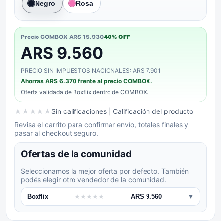
Negro
Rosa
Precio COMBOX
ARS 15.930
40
% OFF
ARS 9.560
PRECIO SIN IMPUESTOS NACIONALES: ARS 7.901
Ahorras
ARS 6.370
frente al precio COMBOX.
Oferta validada de
Boxflix
dentro de COMBOX.
★
★
★
★
★
Sin calificaciones
| Calificación del producto
Revisa el carrito para confirmar envío, totales finales y
pasar al checkout seguro.
Ofertas de la comunidad
Seleccionamos la mejor oferta por defecto. También
podés elegir otro vendedor de la comunidad.
Boxflix
★
★
★
★
★
ARS 9.560
▼